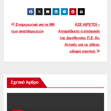
Πλοήγηση
Ενημερωτικό για τα ΜΚ
ΑΣΕ ΑΙΡΕΤΟΙ –
των αναπληρωτών
Απαράδεκτη η απόφαση
άρθρων
της Διεύθυνσης Π.Ε, Αν.
Αττικής για τις άδειες
ειδικού σκοπού
Σχετικό Άρθρο