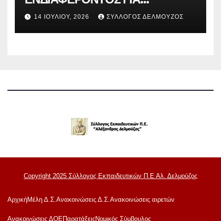
ΚΑΤΑΣΚΗΝΩΣΕΙΣ ΔΟΕ
14 ΙΟΥΛΊΟΥ, 2026
ΣΎΛΛΟΓΟΣ ΔΕΛΜΟΎΖΟΣ
Copyright 2025 Σύλλογος Εκπαιδευτικών Π.Ε Αλ. Δελμούζος
Αρχική
Μέλη Δ.Σ.
Ανακοινώσεις Δ.Σ.
Ανακοινώσεις αιρετών
Ανακoινώσεις ΔΟΕ
Παρατάξεις
Νομικός Σύμβουλος