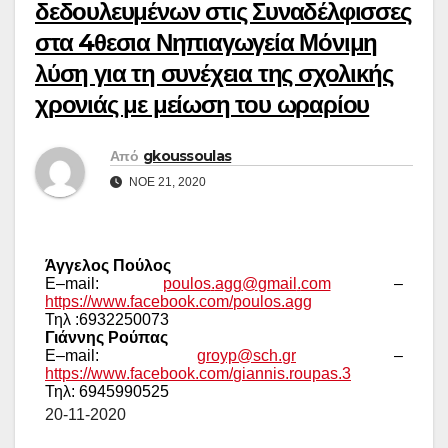
δεδουλευμένων στις Συναδέλφισσες
στα 4θεσια Νηπιαγωγεία Μόνιμη
λύση για τη συνέχεια της σχολικής
χρονιάς με μείωση του ωραρίου
Από
gkoussoulas
ΝΟΈ 21, 2020
Άγγελος Πούλος
E
–
mail
:
poulos
.
agg
@
gmail
.
com
–
https
://
www
.
facebook
.
com
/
poulos
.
agg
Τηλ :6932250073
Γιάννης Ρούπας
E
–
mail
:
groyp
@
sch
.
gr
–
https
://
www
.
facebook
.
com
/
giannis
.
roupas
.3
Τηλ: 6945990525
20-11-2020