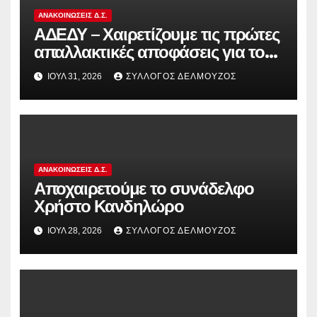
ΑΝΑΚΟΙΝΏΣΕΙΣ Δ.Σ.
ΑΔΕΔΥ – Χαιρετίζουμε τις πρώτες
απαλλακτικές αποφάσεις για τους
διωκόμενους εκπαιδευτικούς που
ΙΟΎΛ 31, 2026
ΣΎΛΛΟΓΟΣ ΔΕΛΜΟΎΖΟΣ
συμμετείχαν στον αγώνα ενάντια
στην αντιδραστική αξιολόγηση!
ΑΝΑΚΟΙΝΏΣΕΙΣ Δ.Σ.
Αποχαιρετούμε το συνάδελφο
Χρήστο Κανδηλώρο
ΙΟΎΛ 28, 2026
ΣΎΛΛΟΓΟΣ ΔΕΛΜΟΎΖΟΣ