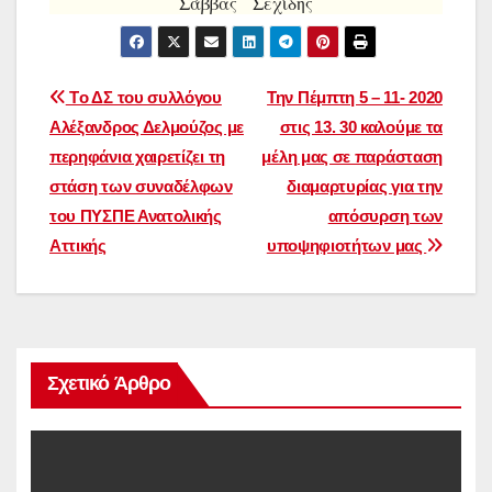
Σάββας Σεχίδης
Πλοήγηση
Tο ΔΣ του συλλόγου
Την Πέμπτη 5 – 11- 2020
Αλέξανδρος Δελμούζος με
στις 13. 30 καλούμε τα
άρθρων
περηφάνια χαιρετίζει τη
μέλη μας σε παράσταση
στάση των συναδέλφων
διαμαρτυρίας για την
του ΠΥΣΠΕ Ανατολικής
απόσυρση των
Αττικής
υποψηφιοτήτων μας
Σχετικό Άρθρο