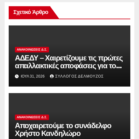
Σχετικό Άρθρο
ΑΝΑΚΟΙΝΏΣΕΙΣ Δ.Σ.
ΑΔΕΔΥ – Χαιρετίζουμε τις πρώτες
απαλλακτικές αποφάσεις για τους
διωκόμενους εκπαιδευτικούς που
ΙΟΎΛ 31, 2026
ΣΎΛΛΟΓΟΣ ΔΕΛΜΟΎΖΟΣ
συμμετείχαν στον αγώνα ενάντια
στην αντιδραστική αξιολόγηση!
ΑΝΑΚΟΙΝΏΣΕΙΣ Δ.Σ.
Αποχαιρετούμε το συνάδελφο
Χρήστο Κανδηλώρο