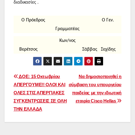
διαδικασίες .
Ο Πρόεδρος Ο Γεν.
Γραμματέας
Κων/νος
Βερέτσος Σάββας Σεχίδης
Πλοήγηση
ΔΟΕ: 15 Οκτωβρίου
Να δημοσιοποιηθεί η
ΑΠΕΡΓΟΥΜΕ!! ΟΛΟΙ ΚΑΙ
σύμβαση του υπουργείου
άρθρων
ΟΛΕΣ ΣΤΙΣ ΑΠΕΡΓΙAΚΕΣ
παιδείας με την ιδιωτική
ΣΥΓΚΕΝΤΡΩΣΕΙΣ ΣΕ ΟΛΗ
εταιρία Cisco Hellas
ΤΗΝ ΕΛΛΑΔΑ