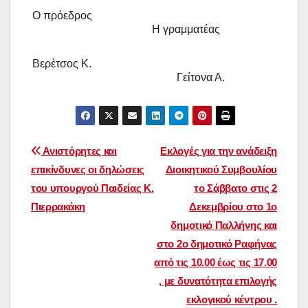
Ο πρόεδρος
Η γραμματέας
Βερέτσος Κ.
Γείτονα Α.
Πλοήγηση
Ανιστόρητες και
Εκλογές για την ανάδειξη
επικίνδυνες οι δηλώσεις
Διοικητικού Συμβουλίου
άρθρων
του υπουργού Παιδείας Κ.
το Σάββατο στις 2
Πιερρακάκη
Δεκεμβρίου στο 1ο
δημοτικό Παλλήνης και
στο 2ο δημοτικό Ραφήνας
από τις 10.00 έως τις 17.00
, με δυνατότητα επιλογής
εκλογικού κέντρου .