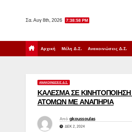
Μετάβαση
στο
Σα. Αυγ 8th, 2026
7:38:58 PM
περιεχόμενο
Αρχική
Μέλη Δ.Σ.
Ανακοινώσεις Δ.Σ.
ΑΝΑΚΟΙΝΏΣΕΙΣ Δ.Σ.
ΚΑΛΕΣΜΑ ΣΕ ΚΙΝΗΤΟΠΟΙΗΣΗ
ΑΤΟΜΩΝ ΜΕ ΑΝΑΠΗΡΙΑ
Από
gkoussoulas
ΔΕΚ 2, 2024