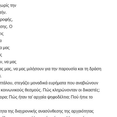
χωρίς την
τήν.
τροφής,
ησης. Ο
ις
α
να μας
ας
, να μας
 μας, να μας μιλήσουν για την παρουσία και τη δράση
.
 Αττάλου, στεγάζει μοναδικά ευρήματα που αναβιώνουν
αι κοινωνικούς θεσμούς. Πώς κληρώνονταν οι δικαστές;
ορα; Πώς ήταν τα’ αρχαία ψηφοδέλτια; Πού ήπιε το
τητα της διαχρονικής ανασύνθεσης της αρχαιότητας