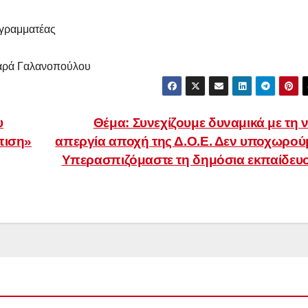
ατέας
Γαλανοπούλου
υ
Θέμα: Συνεχίζουμε δυναμικά με τη 
πιση»
απεργία αποχή της Δ.Ο.Ε. Δεν υποχωρού
Υπερασπιζόμαστε τη δημόσια εκπαίδευ