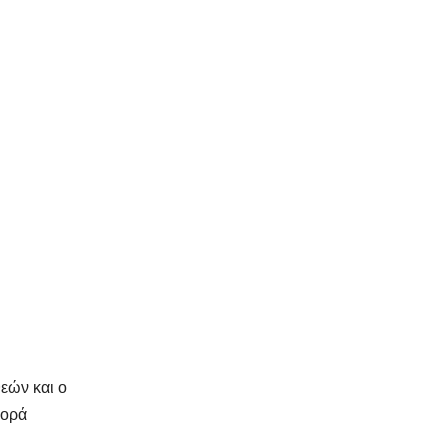
εών και ο
γορά