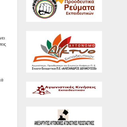
νει
εις
κά