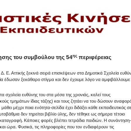
ης
γησης του συμβούλου της 54
περιφέρειας
Δ. Ε. Αττικής ξεκινά σειρά επισκέψεων στα Δημοτικά Σχολεία ευθύ
εία έδωσαν ξεκάθαρο στίγμα και δεν έχουμε λόγο να αμφιβάλλουμε
α σχολεία ευθύνης του στα μέσα της χρονιάς, καλεί τους
ικούς τμημάτων ίδιας τάξης) και τους ζητάει να του δώσουν αναφορ
α μάθει μέχρι ποια ενότητα-σελίδα έχει διδάξει κάθε εκπαιδευτικός σ
τοβάθμια δεν τηρείται βιβλίο ύλης, δεν τέθηκε ως σήμερα τέτοιο
 καταγραφή. Κάποιες φορές βλέπει τετράδια παιδιών. Η συνάντηση-
και ώρα. Φυσικά, τις πληροφορίες που τον ενδιαφέρουν τις