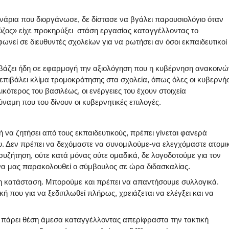
νάρια που διοργάνωσε, δε δίστασε να βγάλει παρουσιολόγιο όταν
ύζος» είχε προκηρύξει
στάση εργασίας καταγγέλλοντας το
εφωνεί σε διευθυντές σχολείων για να ρωτήσει αν όσοι εκπαιδευτικοί
βάζει ήδη σε εφαρμογή την αξιολόγηση που η κυβέρνηση ανακοινώ
 επιβάλει κλίμα τρομοκράτησης στα σχολεία, όπως όλες οι κυβερνήσ
ικότερος του βασιλέως, οι ενέργειες του έχουν στοιχεία
ναμη που του δίνουν οι κυβερνητικές επιλογές.
 ή να ζητήσει από τους εκπαιδευτικούς, πρέπει γίνεται φανερά
υ. Δεν πρέπει να δεχόμαστε να συνομιλούμε-να ελεγχόμαστε ατομι
 συζήτηση, ούτε κατά μόνας ούτε ομαδικά, δε λογοδοτούμε για τον
να μας παρακολουθεί ο σύμβουλος σε ώρα διδασκαλίας.
 η κατάσταση. Μπορούμε και πρέπει να απαντήσουμε συλλογικά.
 που για να ξεδιπλωθεί πλήρως, χρειάζεται να ελέγξει και να
 πάρει θέση άμεσα καταγγέλλοντας απερίφραστα την τακτική
ης