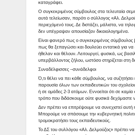
καταγράφει.
Ο συγκεκριμένος σύμβουλος στα τελευταία σεμι
αυτά τελείωσαν, παρότι ο σύλλογος «Αλ. Δελμο
περιεχόμενό τους. Δε διστάζει, μάλιστα, να τηλ
δεν υπέγραψαν απουσίαζαν δικαιολογημένα.
Είναι φανερό πως ο συγκεκριμένος σύμβουλος 
πως θα ξεπαγώσει και δουλεύει εντατικά για να
ήθελαν και θέλουν. Λειτουργεί, φυσικά, ως βασιλ
υπερβάλλοντος ζήλου, ωστόσο στηρίζεται στη δύ
Συναδέλφισσες –συνάδελφοι
Ό,τι θέλει να πει κάθε σύμβουλος, να συζητήσει
παρουσία όλων των εκπαιδευτικών του σχολείο
ή σε ομάδες 2-3 ατόμων. Εννοείται ότι σε καμία
τρόπο που διδάσκουμε ούτε φυσικά δεχόμαστε 
Δεν πρέπει να επιτρέψουμε να συνεχιστεί αυτή
Μπορούμε να σπάσουμε την κυβερνητική πολιτική
τρομοκρατήσει τους εκπαιδευτικούς.
Το ΔΣ του συλλόγου «Αλ. Δελμούζος» πρέπει να