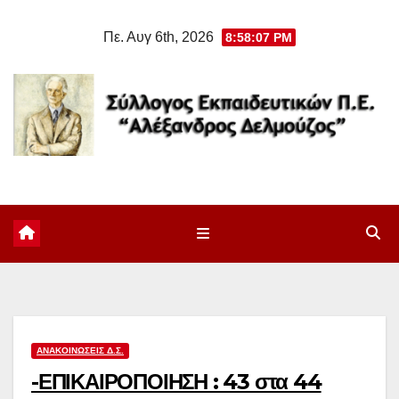
Μετάβαση
Πε. Αυγ 6th, 2026
8:58:08 PM
στο
περιεχόμενο
ΑΝΑΚΟΙΝΏΣΕΙΣ Δ.Σ.
-ΕΠΙΚΑΙΡΟΠΟΙΗΣΗ : 43 στα 44