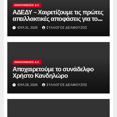
ΑΝΑΚΟΙΝΏΣΕΙΣ Δ.Σ.
ΑΔΕΔΥ – Χαιρετίζουμε τις πρώτες
απαλλακτικές αποφάσεις για τους
διωκόμενους εκπαιδευτικούς που
ΙΟΎΛ 31, 2026
ΣΎΛΛΟΓΟΣ ΔΕΛΜΟΎΖΟΣ
συμμετείχαν στον αγώνα ενάντια
στην αντιδραστική αξιολόγηση!
ΑΝΑΚΟΙΝΏΣΕΙΣ Δ.Σ.
Αποχαιρετούμε το συνάδελφο
Χρήστο Κανδηλώρο
ΙΟΎΛ 28, 2026
ΣΎΛΛΟΓΟΣ ΔΕΛΜΟΎΖΟΣ