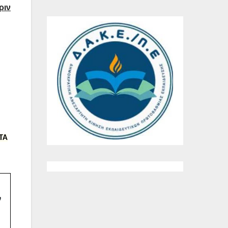
ριν
ΤΑ
ν