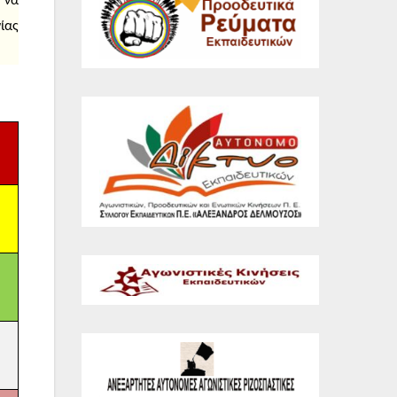
 να
ίας