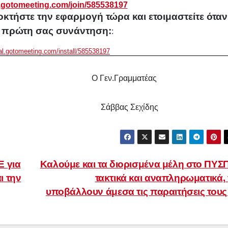
.
gotomeeting
.
com
/
join
/585538197
οκτήστε την εφαρμογή τώρα και ετοιμαστείτε όταν
η πρώτη σας συνάντηση:
:
bal.gotomeeting.com/install/585538197
ς Ο Γεν.Γραμματέας
ρέτσος Σάββας Σεχίδης
 για
Καλούμε και τα διορισμένα μέλη στο ΠΥΣ
ι την
τακτικά και αναπληρωματικά,
υποβάλλουν άμεσα τις παραιτήσεις του