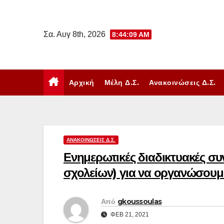
Μετάβαση
στο
Σα. Αυγ 8th, 2026
8:44:10 AM
περιεχόμενο
Αρχική
Μέλη Δ.Σ.
Ανακοινώσεις Δ.Σ.
ΑΝΑΚΟΙΝΏΣΕΙΣ Δ.Σ.
Ενημερωτικές διαδικτυακές συν
σχολείων) για να οργανώσουμε
Από
gkoussoulas
ΦΕΒ 21, 2021