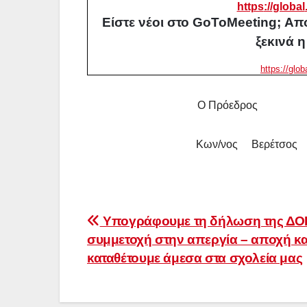
https
://
global
Είστε νέοι στο GoToMeeting; Απ
ξεκινά 
https://glo
Ο Πρόεδρο
Kων/νος Βε
Πλοήγηση
Υπογράφουμε τη δήλωση της ΔΟΕ
συμμετοχή στην απεργία – αποχή κα
άρθρων
καταθέτουμε άμεσα στα σχολεία μας