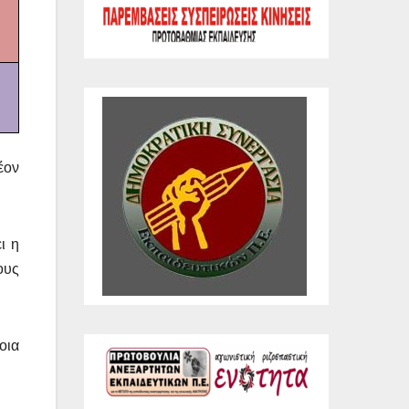
έον
ι η
ους
οια