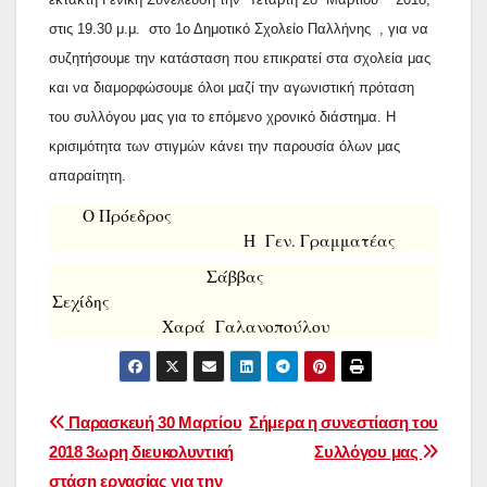
στις 19.30 μ.μ.
στο 1ο Δημοτικό Σχολείο Παλλήνης , για να
συζητήσουμε την κατάσταση που επικρατεί στα σχολεία μας
και να διαμορφώσουμε όλοι μαζί την αγωνιστική πρόταση
του συλλόγου μας για το επόμενο χρονικό διάστημα. Η
κρισιμότητα των στιγμών κάνει την παρουσία όλων μας
απαραίτητη.
Ο Πρόεδρος
Η Γεν. Γραμματέας
Σάββας
Σεχίδης
Χαρά
Γαλανοπούλου
Πλοήγηση
Παρασκευή 30 Μαρτίου
Σήμερα η συνεστίαση του
2018 3ωρη διευκολυντική
Συλλόγου μας
άρθρων
στάση εργασίας για την