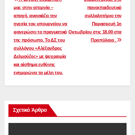
Πλοήγηση
μας στην απεργία –
πανεκπαιδευτικό
άρθρων
αποχή, αναγκάζει την
συλλαλητήριο την
ηγεσία του υπουργείου να
Παρασκευή 1η
φανερώσει το πραγματικό
Οκτωβρίου στις 18.00 στα
της πρόσωπο. Το ΔΣ του
Προπύλαια .
συλλόγου «Αλέξανδρος
Δελμούζος» με ψυχραιμία
και αίσθημα ευθύνης
ενημερώνει τα μέλη του.
Σχετικό Άρθρο