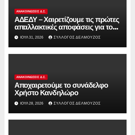
ΑΝΑΚΟΙΝΏΣΕΙΣ Δ.Σ.
ΑΔΕΔΥ – Χαιρετίζουμε τις πρώτες
απαλλακτικές αποφάσεις για τους
διωκόμενους εκπαιδευτικούς που
ΙΟΎΛ 31, 2026
ΣΎΛΛΟΓΟΣ ΔΕΛΜΟΎΖΟΣ
συμμετείχαν στον αγώνα ενάντια
στην αντιδραστική αξιολόγηση!
ΑΝΑΚΟΙΝΏΣΕΙΣ Δ.Σ.
Αποχαιρετούμε το συνάδελφο
Χρήστο Κανδηλώρο
ΙΟΎΛ 28, 2026
ΣΎΛΛΟΓΟΣ ΔΕΛΜΟΎΖΟΣ