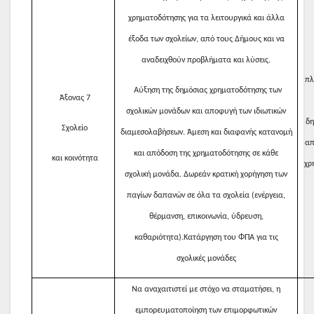
χρηματοδότησης για τα λειτουργικά και άλλα
έξοδα των σχολείων, από τους Δήμους και να
αναδειχθούν προβλήματα και λύσεις.
πλ
Αύξηση της δημόσιας χρηματοδότησης των
Άξονας 7
σχολικών μονάδων και αποφυγή των ιδιωτικών
δη
Σχολείο
διαμεσολαβήσεων. Άμεση και διαφανής κατανομή
απ
και απόδοση της χρηματοδότησης σε κάθε
και κοινότητα
χρ
σχολική μονάδα. Δωρεάν κρατική χορήγηση των
παγίων δαπανών σε όλα τα σχολεία (ενέργεια,
θέρμανση, επικοινωνία, ύδρευση,
καθαριότητα).Κατάργηση του ΦΠΑ για τις
σχολικές μονάδες
Να αναχαιτιστεί με στόχο να σταματήσει, η
εμπορευματοποίηση των επιμορφωτικών