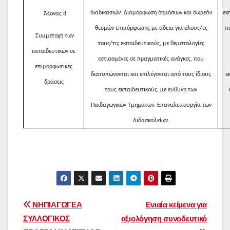
διαδικασιών. Διαμόρφωση δημόσιων και δωρεάν
εκ
Άξονας 8
θεσμών επιμόρφωσης με άδεια για όλους/ες
π
Συμμετοχή των
τους/τις εκπαιδευτικούς, με θεματολογίες
εκπαιδευτικών σε
εστιασμένες σε πραγματικές ανάγκες, που
επιμορφωτικές
διατυπώνονται και επιλέγονται από τους ίδιους
ε
δράσεις
τους εκπαιδευτικούς, με ευθύνη των
Παιδαγωγικών Τμημάτων. Επαναλειτουργία των
Διδασκαλείων.
Πλοήγηση
ΝΗΠΙΑΓΩΓΕΑ
Ενιαία κείμενα για
ΣΥΛΛΟΓΙΚΟΣ
αξιολόγηση συνοδευτικό
άρθρων