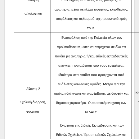
μάθηση,
υποστήριξη για όλους τους μαθητές με
αναπηρία, μέσα σε κλίμα ισοτιμίας, ελευθερίας,
αξιολόγηση
ασφάλειας και σεβασμού της προσωπικότητάς
τους.
Εξασφάλιση από την Πολιτεία όλων των
προϋποθέσεων, ώστε να παρέχεται σε όλα τα
παιδιά με αναπηρία ή/και ειδικές εκπαιδευτικές
ανάγκες η εκπαίδευση που τους χρειάζεται,
ιδιαίτερα στα παιδιά που προέρχονται από
ευάλωτες κοινωνικές ομάδες. Μέτρα για την
Άξονας 2
Κα
πρώιμη διάγνωση και παρέμβαση, με δωρεάν και
Σχολική διαρροή,
δημόσιο χαρακτήρα. Ουσιαστική ενίσχυση των
φοίτηση
ΚΕΔΑΣΥ.
Ενίσχυση της Ειδικής Εκπαίδευσης και των
Ειδικών Σχολείων. Ίδρυση ειδικών Σχολείων και