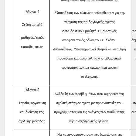
αλληλοκατανόησης και εμπιστοσύνης.
Άξονας 4
Εξασφάλιση των υλικών προϋποθέσεων για την
ενίσχυση της παιδαγωγικής σχέσης
Σχέση μεταξύ
εκπαιδευτικού-μαθητή.
Ουσιαστικός
πο
μαθητών/τριών
αποφασιστικός ρόλος του Συλλόγου
δη
εκπαιδευτικών
Διδασκόντων. Υποστηρικτικοί θεσμοί και σταθερή
π
προσφορά και ανάπτυξη αντισταθμιστικών
προγραμμάτων, με έγκαιρη και μόνιμη
στελέχωση.
Άξονας 6
Ανάδειξη των προβλημάτων που αφορούν στη
Ηγεσία, οργάνωση
σχολική στέγη σε σχέση με την ανάπτυξη του
σ
και διοίκηση της
προγράμματος και τις ανάγκες των παιδιών της
συ
σχολικής μονάδας
νηπιακής/σχολικής ηλικίας.
Να καταγραφούν πρακτικές διαχείρισης της