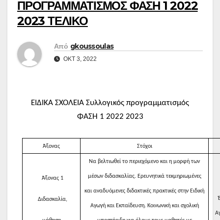
ΠΡΟΓΡΑΜΜΑΤΙΣΜΟΣ ΦΑΣΗ 1 2022
2023 ΤΕΛΙΚΟ
Από
gkoussoulas
ΟΚΤ 3, 2022
ΕΙΔΙΚΑ ΣΧΟΛΕΙΑ Συλλογικός προγραμματισμός
ΦΑΣΗ 1 2022 2023
Άξονας
Στόχοι
Να βελτιωθεί το περιεχόμενο και η μορφή των
μέσων διδασκαλίας. Ερευνητικά τεκμηριωμένες
Άξονας 1
και αναδυόμενες διδακτικές πρακτικές στην Ειδική
Διδασκαλία,
Αγωγή και Εκπαίδευση. Κοινωνική και σχολική
Α