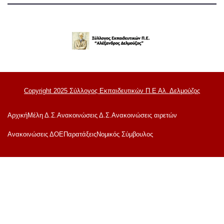
Copyright 2025 Σύλλογος Εκπαιδευτικών Π.Ε Αλ. Δελμούζος
Αρχική
Μέλη Δ.Σ.
Ανακοινώσεις Δ.Σ.
Ανακοινώσεις αιρετών
Ανακoινώσεις ΔΟΕ
Παρατάξεις
Νομικός Σύμβουλος