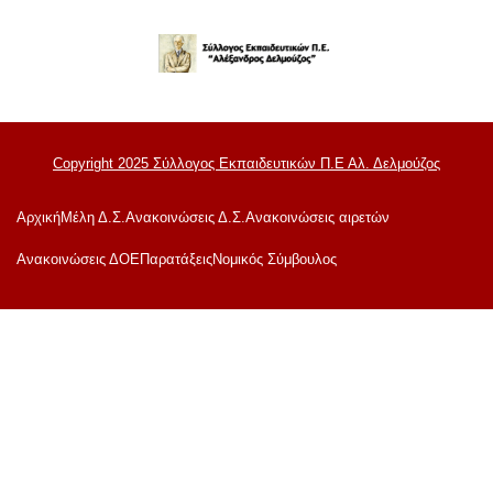
Copyright 2025 Σύλλογος Εκπαιδευτικών Π.Ε Αλ. Δελμούζος
Αρχική
Μέλη Δ.Σ.
Ανακοινώσεις Δ.Σ.
Ανακοινώσεις αιρετών
Ανακoινώσεις ΔΟΕ
Παρατάξεις
Νομικός Σύμβουλος