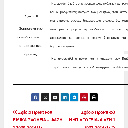
Να αναδειχθεί ότι οι επιμορφωτικές ανάγκες των εκπ
και οι μορφωτικές ανάγκες των μαθητών, που λειτο
Άξονας 8
ένα δημόσιο, δωρεάν δημοκρατικό σχολείο, δεν υπη
Συμμετοχή των
από μια επιμορφωτική διαδικασία που έχει ερ
εκπαιδευτικών σε
προσέγγιση, εμπορευματοποιημένη λειτουργία και 
επιμορφωτικές
δομή και οργάνωση.
δράσεις
Να αναδειχθεί ο ρόλος και η σημασία των Παιδ
Τμημάτων και η ανάγκη επαναλειτουργίας των Διδασκα
Πλοήγηση
Σχέδιο Πρακτικού
Σχέδιο Πρακτικού
ΕΙΔΙΚΑ ΣΧΟΛΕΙΑ – ΦΑΣΗ
ΝΗΠΙΑΓΩΓΕΙΑ- ΦΑΣΗ 1
άρθρων
1 2023_2024 (1)
2023_2024 (1)