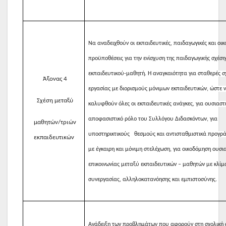
Να αναδειχθούν οι εκπαιδευτικές, παιδαγωγικές και οικ
προϋποθέσεις για την ενίσχυση της παιδαγωγικής σχέση
εκπαιδευτικού-μαθητή.
Η αναγκαιότητα για σταθερές σ
Άξονας 4
εργασίας με διορισμούς μόνιμων εκπαιδευτικών, ώστε 
Σχέση μεταξύ
καλυφθούν όλες οι εκπαιδευτικές ανάγκες, για ουσιαστ
αποφασιστικό ρόλο του Συλλόγου Διδασκόντων, για
μαθητών/τριών
υποστηρικτικούς θεσμούς και αντισταθμιστικά προγ
εκπαιδευτικών
με έγκαιρη και μόνιμη στελέχωση, για
οικοδόμηση ουσια
επικοινωνίας μεταξύ εκπαιδευτικών – μαθητών με κλί
συνεργασίας, αλληλοκατανόησης και εμπιστοσύνης.
Ανάδειξη των προβλημάτων που αφορούν στη σχολική σ