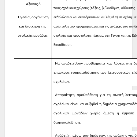
Άξονας 6
τους σχολικούς χώρους (τάξεις, βιβλιοθήκες, αίθουσες
Ηγεσία, οργάνωση
εκδηλώσεων και συνεδριάσεων, αυλές κλπ) σε σχέση με
και διοίκηση της
ανάπτυξη του προγράμματος και τις ανάγκες των παιδ
σχολικής μονάδας
σχολικής και προσχολικής ηλικίας, στη Γενική και την Ειδ
Εκπαίδευση.
Να αναδειχθούν προβλήματα και λύσεις στη δι
επαρκούς χρηματοδότησης των λειτουργικών εξ
σχολείων.
Απαραίτητη προϋπόθεση για τη σωστή λειτου
σχολείων είναι να αυξηθεί η δημόσια χρηματοδό
σχολικών μονάδων χωρίς άμεση ή έμμεση ι
διαμεσολάβηση.
Ανάδειξη, μέσω των δράσεων, της ανάγκης για 