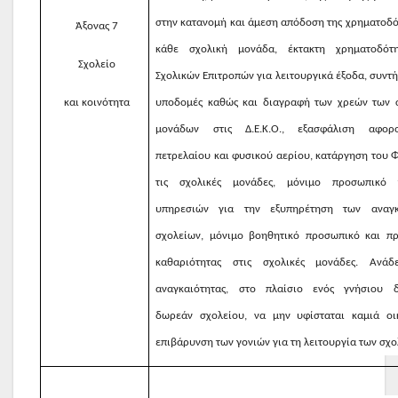
στην κατανομή και άμεση απόδοση της χρηματοδό
Άξονας 7
κάθε σχολική μονάδα, έκτακτη χρηματοδότ
Σχολείο
Σχολικών Επιτροπών για λειτουργικά έξοδα, συντ
και κοινότητα
υποδομές καθώς και διαγραφή των χρεών των 
μονάδων στις Δ.Ε.Κ.Ο., εξασφάλιση αφορο
πετρελαίου και φυσικού αερίου, κατάργηση του Φ
τις σχολικές μονάδες, μόνιμο προσωπικό 
υπηρεσιών για την εξυπηρέτηση των αναγ
σχολείων, μόνιμο βοηθητικό προσωπικό και π
καθαριότητας στις σχολικές μονάδες.
Ανάδ
αναγκαιότητας, στο πλαίσιο ενός γνήσιου 
δωρεάν σχολείου, να μην υφίσταται καμιά οι
επιβάρυνση των γονιών για τη λειτουργία των σχο