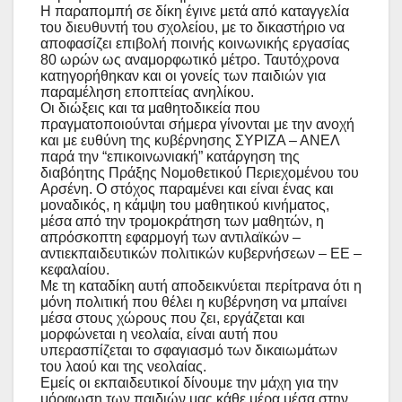
Η παραπομπή σε δίκη έγινε μετά από καταγγελία
του διευθυντή του σχολείου, με το δικαστήριο να
αποφασίζει επιβολή ποινής κοινωνικής εργασίας
80 ωρών ως αναμορφωτικό μέτρο. Ταυτόχρονα
κατηγορήθηκαν και οι γονείς των παιδιών για
παραμέληση εποπτείας ανηλίκου.
Οι διώξεις και τα μαθητοδικεία που
πραγματοποιούνται σήμερα γίνονται με την ανοχή
και με ευθύνη της κυβέρνησης ΣΥΡΙΖΑ – ΑΝΕΛ
παρά την “επικοινωνιακή” κατάργηση της
διαβόητης Πράξης Νομοθετικού Περιεχομένου του
Αρσένη. Ο στόχος παραμένει και είναι ένας και
μοναδικός, η κάμψη του μαθητικού κινήματος,
μέσα από την τρομοκράτηση των μαθητών, η
απρόσκοπτη εφαρμογή των αντιλαϊκών –
αντιεκπαιδευτικών πολιτικών κυβερνήσεων – ΕΕ –
κεφαλαίου.
Με τη καταδίκη αυτή αποδεικνύεται περίτρανα ότι η
μόνη πολιτική που θέλει η κυβέρνηση να μπαίνει
μέσα στους χώρους που ζει, εργάζεται και
μορφώνεται η νεολαία, είναι αυτή που
υπερασπίζεται το σφαγιασμό των δικαιωμάτων
του λαού και της νεολαίας.
Εμείς οι εκπαιδευτικοί δίνουμε την μάχη για την
μόρφωση των παιδιών μας κάθε μέρα μέσα στην