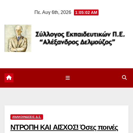
Μετάβαση
Πε. Αυγ 6th, 2026
1:05:03 AM
στο
περιεχόμενο
ΑΝΑΚΟΙΝΏΣΕΙΣ Δ.Σ.
ΝΤΡΟΠΗ ΚΑΙ ΑΙΣΧΟΣ! Όσες ποινές