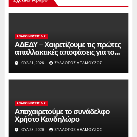
ΑΝΑΚΟΙΝΏΣΕΙΣ Δ.Σ.
ΑΔΕΔΥ – Χαιρετίζουμε τις πρώτες
απαλλακτικές αποφάσεις για τους
διωκόμενους εκπαιδευτικούς που
ΙΟΎΛ 31, 2026
ΣΎΛΛΟΓΟΣ ΔΕΛΜΟΎΖΟΣ
συμμετείχαν στον αγώνα ενάντια
στην αντιδραστική αξιολόγηση!
ΑΝΑΚΟΙΝΏΣΕΙΣ Δ.Σ.
Αποχαιρετούμε το συνάδελφο
Χρήστο Κανδηλώρο
ΙΟΎΛ 28, 2026
ΣΎΛΛΟΓΟΣ ΔΕΛΜΟΎΖΟΣ