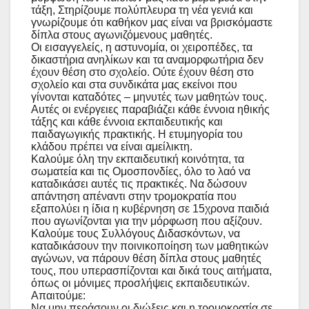
τάξη, Στηρίζουμε πολύπλευρα τη νέα γενιά και
γνωρίζουμε ότι καθήκον μας είναι να βρισκόμαστε
δίπλα στους αγωνιζόμενους μαθητές.
Οι εισαγγελείς, η αστυνομία, οι χειροπέδες, τα
δικαστήρια ανηλίκων και τα αναμορφωτήρια δεν
έχουν θέση στο σχολείο. Ούτε έχουν θέση στο
σχολείο και στα συνδικάτα μας εκείνοι που
γίνονται καταδότες – μηνυτές των μαθητών τους.
Αυτές οι ενέργειες παραβιάζει κάθε έννοια ηθικής
τάξης και κάθε έννοια εκπαιδευτικής και
παιδαγωγικής πρακτικής. Η ετυμηγορία του
κλάδου πρέπει να είναι αμείλικτη.
Καλούμε όλη την εκπαιδευτική κοινότητα, τα
σωματεία και τις Ομοσπονδίες, όλο το λαό να
καταδικάσει αυτές τις πρακτικές. Να δώσουν
απάντηση απέναντι στην τρομοκρατία που
εξαπολύει η ίδια η κυβέρνηση σε 15χρονα παιδιά
που αγωνίζονται για την μόρφωση που αξίζουν.
Καλούμε τους Συλλόγους Διδασκόντων, να
καταδικάσουν την ποινικοποίηση των μαθητικών
αγώνων, να πάρουν θέση δίπλα στους μαθητές
τους, που υπερασπίζονται και δικά τους αιτήματα,
όπως οι μόνιμες προσλήψεις εκπαιδευτικών.
Απαιτούμε:
Να μην περάσουν οι διώξεις και η τρομοκρατία σε