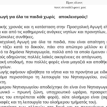
2-9-2017 Προς όλους
33 τους συναδέλφους μας
γή για όλα τα παιδιά χωρίς
αποκλεισμούς!
ικής χρονιάς και η κατάσταση στην Προσχολική Αγωγή εί
 και από τις καθημερινές ανάγκες νηπίων και προνηπίων,
δύσκολες συνθήκες.
σχολική Αγωγή για όλα τα παιδιά, που είναι απαίτηση 
ν τάζει κατά το δοκούν, πάει στο απώτερο μέλλον κι έ
πό τα δημόσια Νηπιαγωγεία, πολλά από τα οποία έμειναν 
ούς οδηγώντας πολλές λαϊκές οικογένειες σε απόγνωση.
ακή υποδομή, που πολλές φορές είναι μαγαζιά και αποθήκ
γείων.
γωγής αφήνουν αβοήθητα τα νήπια και τα προνήπια με ειδι
κόμα περισσότερο τη λειτουργία του Νηπιαγωγείου, εν
κτη.
μερου Νηπιαγωγείου αποδείχτηκε ότι είναι ένα Νηπιαγωγε
ιζωνικό – πρωινή ζώνη, υποχρεωτικό ωράριο, προαιρετ
ες του επιτρέπεται κάθε φορά), ούτε ολοήμερο είναι (α
ραφές και τη λειτουργία του ολοήμερου τμήματός του).
ιμοποίηση των αλλαγών στη δομή και το περιεχόμενο 