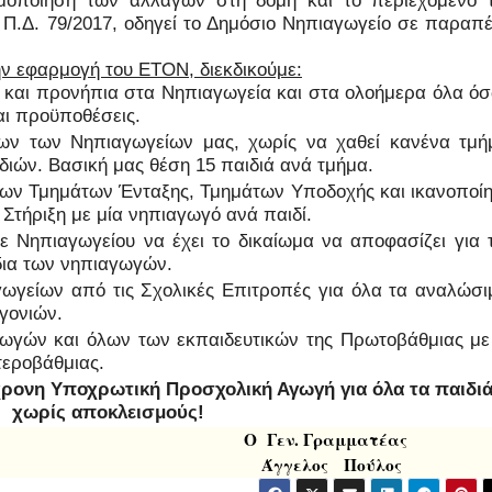
ο Π.Δ. 79/2017, οδηγεί το Δημόσιο Νηπιαγωγείο σε παραπ
ην εφαρμογή του ΕΤΟΝ, διεκδικούμε:
α και προνήπια στα Νηπιαγωγεία και στα ολοήμερα όλα ό
αι προϋποθέσεις.
λων των Νηπιαγωγείων μας, χωρίς να χαθεί κανένα τμή
διών. Βασική μας θέση 15 παιδιά ανά τμήμα.
ίων Τμημάτων Ένταξης, Τμημάτων Υποδοχής και ικανοποί
Στήριξη με μία νηπιαγωγό ανά παιδί.
 Νηπιαγωγείου να έχει το δικαίωμα να αποφασίζει για 
δια των νηπιαγωγών.
γείων από τις Σχολικές Επιτροπές για όλα τα αναλώσι
γονιών.
ωγών και όλων των εκπαιδευτικών της Πρωτοβάθμιας με
τεροβάθμιας.
χρονη Υποχρωτική Προσχολική Αγωγή για όλα τα παιδι
χωρίς αποκλεισμούς!
 Ο Γεν. Γραμματέας
ίδης Άγγελος Πούλος