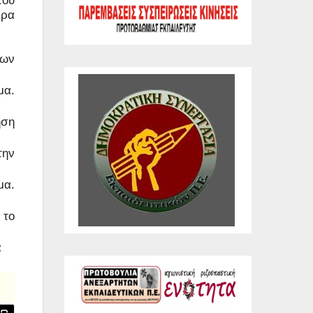
έρα
σων
μα.
ηση
την
μα.
 το
ά