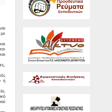
ναι
 με
και
τσι
και
ες,
κές
ώ η
ίο,
ικό
φού
του