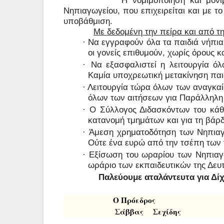
Νηπιαγωγείου, που επιχειρείται και με τ
υποβάθμιση.
Με δεδομένη την πείρα και από τ
Να εγγραφούν όλα τα παιδιά νήπι
·
οι γονείς επιθυμούν, χωρίς όρους κ
Να εξασφαλιστεί η λειτουργία ό
·
Καμία υποχρεωτική μετακίνηση παι
Λειτουργία τώρα όλων των αναγκα
·
όλων των αιτήσεων για Παράλληλη 
Ο Σύλλογος Διδασκόντων του κάθε
·
κατανομή τμημάτων και για τη βάρ
Άμεση χρηματοδότηση των Νηπιαγω
·
Ούτε ένα ευρώ από την τσέπη των 
Εξίσωση του ωραρίου των Νηπιαγ
·
ωράριο των εκπαιδευτικών της Δευ
Παλεύουμε αταλάντευτα για Δί
Ο Πρόεδρος
Σάββας Σεχ