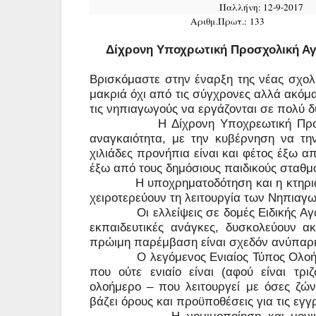
Παλλήνη: 1
Αριθμ.Πρωτ.: 1
Δίχρονη Υποχρωτική Προσχολική Αγω
Βρισκόμαστε στην έναρξη της νέας σχολ
μακριά όχι από τις σύγχρονες αλλά ακόμα
τις νηπιαγωγούς να εργάζονται σε πολύ 
Η Δίχρονη Υποχρεωτική Προ
αναγκαιότητα, με την κυβέρνηση να τη
χιλιάδες προνήπια είναι και φέτος έξω α
έξω από τους δημόσιους παιδικούς σταθμ
Η υποχρηματοδότηση και η κτηρι
χειροτερεύουν τη λειτουργία των Νηπιαγω
Οι ελλείψεις σε δομές Ειδικής Α
εκπαιδευτικές ανάγκες, δυσκολεύουν α
πρώιμη παρέμβαση είναι σχεδόν ανύπαρ
Ο λεγόμενος Ενιαίος Τύπος Ολοή
που ούτε ενιαίο είναι (αφού είναι τρ
ολοήμερο – που λειτουργεί με όσες ζών
βάζει όρους και προϋποθέσεις για τις εγγ
Η νομιμοποίηση και μον