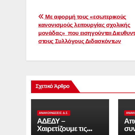
Πλοήγηση
Με αφορμή τους «εσωτερικούς
κανονισμούς λειτουργίας σχολικής
άρθρων
μονάδας» που εισηγούνται Διευθυντ
στους Συλλόγους Διδασκόντων
Σχετικό Άρθρο
ΑΝΑΚΟΙΝΏΣΕΙΣ Δ.Σ.
ΑΝΑΚΟ
ΑΔΕΔΥ –
Απο
Χαιρετίζουμε τις
συ