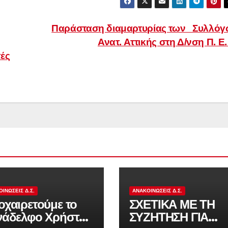
Παράσταση διαμαρτυρίας των Συλλόγ
Ανατ. Αττικής στη Δ/νση Π. Ε
ές
ΙΝΏΣΕΙΣ Δ.Σ.
ΑΝΑΚΟΙΝΏΣΕΙΣ Δ.Σ.
χαιρετούμε το
ΣΧΕΤΙΚΑ ΜΕ ΤΗ
νάδελφο Χρήστο
ΣΥΖΗΤΗΣΗ ΓΙΑ