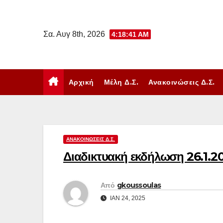
Μετάβαση
στο
Σα. Αυγ 8th, 2026
4:18:42 AM
περιεχόμενο
Αρχική
Μέλη Δ.Σ.
Ανακοινώσεις Δ.Σ.
ΑΝΑΚΟΙΝΏΣΕΙΣ Δ.Σ.
Διαδικτυακή εκδήλωση 26.1.2
Από
gkoussoulas
ΙΑΝ 24, 2025