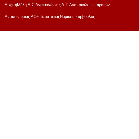
Αρχική
Μέλη Δ.Σ.
Ανακοινώσεις Δ.Σ.
Ανακοινώσεις αιρετών
Ανακoινώσεις ΔΟΕ
Παρατάξεις
Νομικός Σύμβουλος