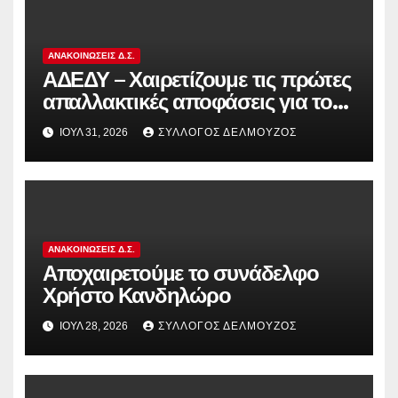
ΑΝΑΚΟΙΝΏΣΕΙΣ Δ.Σ.
ΑΔΕΔΥ – Χαιρετίζουμε τις πρώτες
απαλλακτικές αποφάσεις για τους
διωκόμενους εκπαιδευτικούς που
ΙΟΎΛ 31, 2026
ΣΎΛΛΟΓΟΣ ΔΕΛΜΟΎΖΟΣ
συμμετείχαν στον αγώνα ενάντια
στην αντιδραστική αξιολόγηση!
ΑΝΑΚΟΙΝΏΣΕΙΣ Δ.Σ.
Αποχαιρετούμε το συνάδελφο
Χρήστο Κανδηλώρο
ΙΟΎΛ 28, 2026
ΣΎΛΛΟΓΟΣ ΔΕΛΜΟΎΖΟΣ