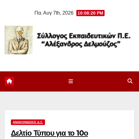
Μετάβαση
Πα. Αυγ 7th, 2026
10:08:21 PM
στο
περιεχόμενο
ΑΝΑΚΟΙΝΏΣΕΙΣ Δ.Σ.
Δελτίο Τύπου για το 10ο