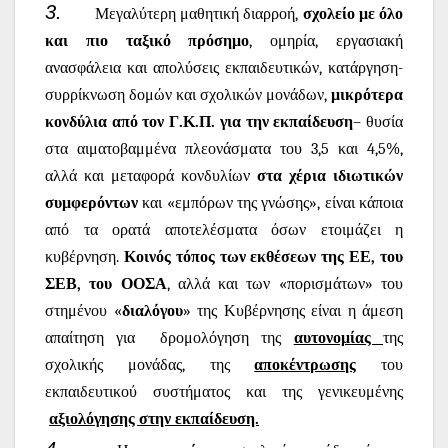
3.
Μεγαλύτερη μαθητική διαρροή,
σχολείο με όλο
και πιο ταξικό πρόσημο
, ομηρία, εργασιακή
ανασφάλεια και απολύσεις εκπαιδευτικών, κατάργηση-
συρρίκνωση δομών και σχολικών μονάδων,
μικρότερα
κονδύλια από τον Γ.Κ.Π. για την εκπαίδευση
– θυσία
στα αιματοβαμμένα πλεονάσματα του 3,5 και 4,5%,
αλλά και μεταφορά κονδυλίων
στα χέρια ιδιωτικών
συμφερόντων
και «εμπόρων της γνώσης», είναι κάποια
από τα ορατά αποτελέσματα όσων ετοιμάζει η
κυβέρνηση.
Κοινός τόπος των εκθέσεων της ΕΕ, του
ΣΕΒ, του ΟΟΣΑ
, αλλά και των «πορισμάτων» του
στημένου «
διαλόγου
» της Κυβέρνησης είναι η άμεση
απαίτηση για
δρομολόγηση της
αυτονομίας
της
σχολικής μονάδας, της
αποκέντρωσης
του
εκπαιδευτικού συστήματος και της γενικευμένης
αξιολόγησης στην εκπαίδευση.