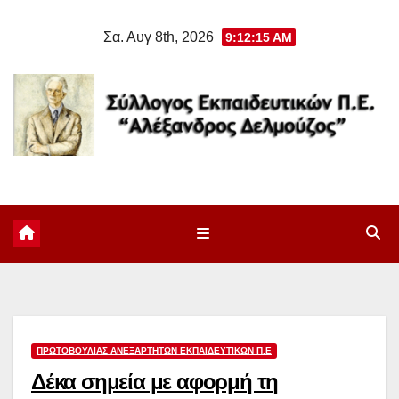
Μετάβαση
Σα. Αυγ 8th, 2026
9:12:16 AM
στο
περιεχόμενο
ΠΡΩΤΟΒΟΥΛΊΑΣ ΑΝΕΞΆΡΤΗΤΩΝ ΕΚΠΑΙΔΕΥΤΙΚΏΝ Π.Ε
Δέκα σημεία με αφορμή τη