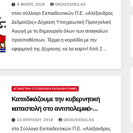
αναγκαίων προϋποθέσεων. Τέρμα η
8 ΜΑΪ́ΟΥ, 2018
GKOUSSOULAS
κοροϊδία με την εφαρμογή της
στον σύλλογο Εκπαιδευτικών Π.Ε. «Αλέξανδρος
Δίχρονης «α λα καρτ»!
Δελμούζος» Δίχρονη Υποχρεωτική Προσχολική
Αγωγή με τη δημιουργία όλων των αναγκαίων
προϋποθέσεων. Τέρμα η κοροϊδία με την
εφαρμογή της Δίχρονης «α λα καρτ»! Από 2…
ΑΓΩΝΙΣΤΙΚΉ ΣΥΣΠΕΊΡΩΣΗ ΕΚΠ/ΚΏΝ (ΠΑΜΕ)
Καταδικάζουμε την κυβερνητική
καταστολή στο αντιπολεμικό-
αντιιμπεριαλιστικό συλλαλητήριο
23 ΑΠΡΙΛΊΟΥ, 2018
GKOUSSOULAS
μαθητών -σπουδαστών- φοιτητών
στο Σύλλογο Εκπαιδευτικών Π.Ε. «Αλέξανδρος