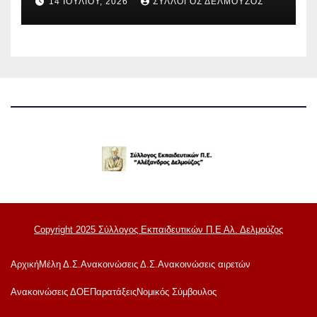
14 ΙΟΥΛΊΟΥ, 2026
ΣΎΛΛΟΓΟΣ ΔΕΛΜΟΎΖΟΣ
Copyright 2025 Σύλλογος Εκπαιδευτικών Π.Ε Αλ. Δελμούζος
Αρχική
Μέλη Δ.Σ.
Ανακοινώσεις Δ.Σ.
Ανακοινώσεις αιρετών
Ανακoινώσεις ΔΟΕ
Παρατάξεις
Νομικός Σύμβουλος