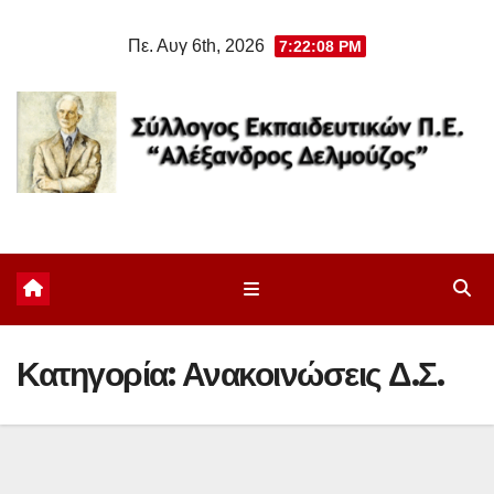
Μετάβαση
Πε. Αυγ 6th, 2026
7:22:09 PM
στο
περιεχόμενο
Κατηγορία:
Ανακοινώσεις Δ.Σ.