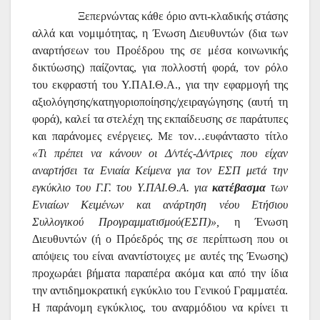
Ξεπερνώντας κάθε όριο αντι-κλαδικής στάσης
αλλά και νομιμότητας, η Ένωση Διευθυντών (δια των
αναρτήσεων του Προέδρου της σε μέσα κοινωνικής
δικτύωσης) παίζοντας, για πολλοστή φορά, τον ρόλο
του εκφραστή του Υ.ΠΑΙ.Θ.Α., για την εφαρμογή της
αξιολόγησης/κατηγοριοποίησης/χειραγώγησης (αυτή τη
φορά), καλεί τα στελέχη της εκπαίδευσης σε παράτυπες
και παράνομες ενέργειες. Με τον…ευφάνταστο τίτλο
«Τι πρέπει να κάνουν οι Δ/ντές-Δ/ντριες που είχαν
αναρτήσει τα Ενιαία Κείμενα για τον ΕΣΠ μετά την
εγκύκλιο του Γ.Γ. του Υ.ΠΑΙ.Θ.Α. για
κατέβασμα
των
Ενιαίων Κειμένων και ανάρτηση νέου Ετήσιου
Συλλογικού Προγραμματισμού(ΕΣΠ)»,
η Ένωση
Διευθυντών (ή ο Πρόεδρός της σε περίπτωση που οι
απόψεις του είναι αναντίστοιχες με αυτές της Ένωσης)
προχωράει βήματα παραπέρα ακόμα και από την ίδια
την αντιδημοκρατική εγκύκλιο του Γενικού Γραμματέα.
Η παράνομη εγκύκλιος, του αναρμόδιου να κρίνει τι