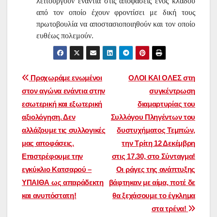
λειτουργούν ενάντια στις αποφάσεις ενός κλάδου
από τον οποίο έχουν φροντίσει με δική τους
πρωτοβουλία να αποστασιοποιηθούν και τον οποίο
ευθέως πολεμούν.
Πλοήγηση
Προχωράμε ενωμένοι
ΟΛΟΙ ΚΑΙ ΟΛΕΣ στη
στον αγώνα ενάντια στην
συγκέντρωση
άρθρων
εσωτερική και εξωτερική
διαμαρτυρίας του
αξιολόγηση. Δεν
Συλλόγου Πληγέντων του
αλλάζουμε τις συλλογικές
δυστυχήματος Τεμπών,
μας αποφάσεις.
την Τρίτη 12 Δεκέμβρη
Επιστρέφουμε την
στις 17.30, στο Σύνταγμα!
εγκύκλιο Κατσαρού –
Οι ράγες της ανάπτυξης
ΥΠΑΙΘΑ ως απαράδεκτη
βάφτηκαν με αίμα, ποτέ δε
και ανυπόστατη!
θα ξεχάσουμε το έγκλημα
στα τρένα!