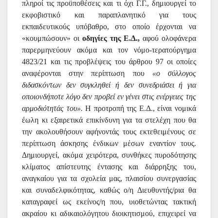
πληροί τις προϋποθέσεις και τι όχι Γ.Γ., δημιουργεί το
εκφοβιστικό και παραπλανητικό για τους
εκπαιδευτικούς υπόβαθρο, στο οποίο έρχονται να
«κουμπώσουν» οι
οδηγίες της Ε.Δ.,
αφού ολοφάνερα
παρερμηνεύουν ακόμα και τον νόμο-τερατούργημα
4823/21 και τις προβλέψεις του άρθρου 97 οι οποίες
αναφέρονται στην περίπτωση που
«ο σύλλογος
διδασκόντων δεν συγκληθεί ή δεν συνεδριάσει ή για
οποιονδήποτε λόγο δεν προβεί εν γένει στις ενέργειες της
αρμοδιότητάς του».
Η προτροπή της Ε.Δ., είναι νομικά
έωλη κι εξαιρετικά επικίνδυνη για τα στελέχη που θα
την ακολουθήσουν αφήνοντάς τους εκτεθειμένους σε
περίπτωση άσκησης ένδικων μέσων εναντίον τους.
Δημιουργεί, ακόμα χειρότερα, συνθήκες πυροδότησης
κλίματος απίστευτης έντασης και διάρρηξης του,
αναγκαίου για τα σχολεία μας, πλαισίου συνεργασίας
και συναδελφικότητας, καθώς ο/η Διευθυντής/ρια θα
καταγραφεί ως εκείνος/η που, υιοθετώντας τακτική
ακραίου κι αδικαιολόγητου διοικητισμού, επιχειρεί να