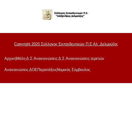
Copyright 2025 Σύλλογος Εκπαιδευτικών Π.Ε Αλ. Δελμούζος
Αρχική
Μέλη Δ.Σ.
Ανακοινώσεις Δ.Σ.
Ανακοινώσεις αιρετών
Ανακoινώσεις ΔΟΕ
Παρατάξεις
Νομικός Σύμβουλος