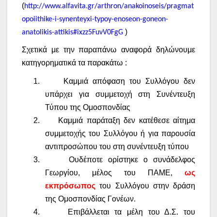
(
http://www.alfavita.gr/arthron/anakoinoseis/pragmat
opoiithike-i-synenteyxi-typoy-enoseon-goneon-
)
anatolikis-attikis#ixzz5FuvV0FgG
Σχετικά με την παραπάνω αναφορά δηλώνουμε
κατηγορηματικά τα παρακάτω :
1.
Καμμιά απόφαση του Συλλόγου δεν
υπάρχει για συμμετοχή στη Συνέντευξη
Τύπου της Ομοσπονδίας
2.
Καμμιά παράταξη δεν κατέθεσε αίτημα
συμμετοχής του Συλλόγου ή για παρουσία
αντιπροσώπου του στη συνέντευξη τύπου
3.
Ουδέποτε ορίστηκε ο συνάδελφος
Γεωργίου, μέλος του ΠΑΜΕ,
ως
εκπρόσωπος
του Συλλόγου στην δράση
της Ομοσπονδίας Γονέων.
4.
Επιβάλλεται τα μέλη του Δ.Σ. του