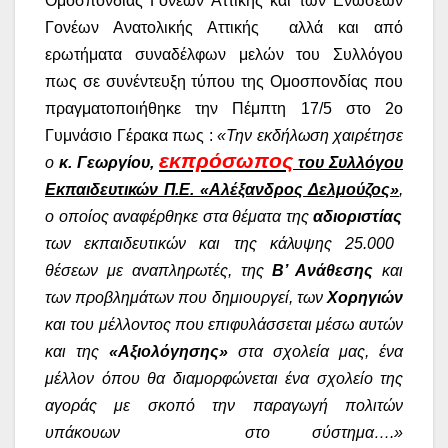
Ομοσπονδίας Γονέων Αττικής και των Ενώσεων
Γονέων Ανατολικής Αττικής
αλλά και από
ερωτήματα συναδέλφων μελών του Συλλόγου
πως σε συνέντευξη τύπου της Ομοσπονδίας που
πραγματοποιήθηκε την Πέμπτη 17/5 στο 2ο
Γυμνάσιο Γέρακα πως :
«
Την εκδήλωση χαιρέτησε
εκπρόσωπος
ο
κ. Γεωργίου,
του Συλλόγου
Εκπαιδευτικών Π.Ε. «Αλέξανδρος Δελμούζος»
,
ο οποίος αναφέρθηκε στα θέματα της
αδιοριστίας
των εκπαιδευτικών και της κάλυψης 25.000
θέσεων με αναπληρωτές, της
Β’ Ανάθεσης
και
των προβλημάτων που δημιουργεί, των
Χορηγιών
και του μέλλοντος που επιφυλάσσεται μέσω αυτών
και της
«Αξιολόγησης»
στα σχολεία μας, ένα
μέλλον όπου θα διαμορφώνεται ένα σχολείο της
αγοράς με σκοπό την παραγωγή πολιτών
υπάκουων
στο σύστημα….
»