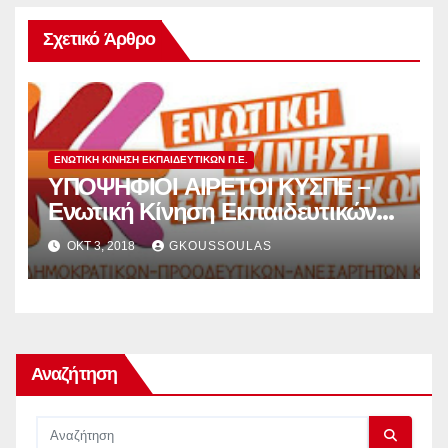
Σχετικό Άρθρο
ΕΝΩΤΙΚΗ ΚΙΝΗΣΗ ΕΚΠΑΙΔΕΥΤΙΚΩΝ Π.Ε.
ΥΠΟΨΗΦΙΟΙ ΑΙΡΕΤΟΙ ΚΥΣΠΕ –
Ενωτική Κίνηση Εκπαιδευτικών
Π.Ε.
ΟΚΤ 3, 2018
GKOUSSOULAS
Αναζήτηση