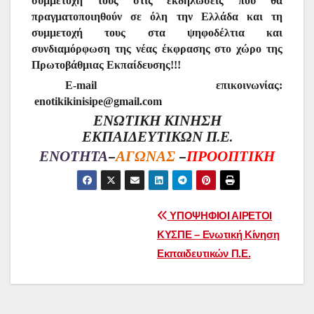
συμμετοχή τους στις εκδηλώσεις που θα
πραγματοποιηθούν σε όλη την Ελλάδα και τη
συμμετοχή τους στα ψηφοδέλτια και
συνδιαμόρφωση της νέας έκφρασης στο χώρο της
Πρωτοβάθμιας Εκπαίδευσης!!!
Ε-
mail
επικοινωνίας:
enotikikinisipe@gmail.com
ΕΝΩΤΙΚΗ ΚΙΝΗΣΗ
ΕΚΠΑΙΔΕΥΤΙΚΩΝ Π.Ε.
ΕΝΟΤΗΤΑ
–
ΑΓΩΝΑΣ
–
ΠΡΟΟΠΤΙΚΗ
Πλοήγηση
ΥΠΟΨΗΦΙΟΙ ΑΙΡΕΤΟΙ
ΚΥΣΠΕ – Ενωτική Κίνηση
άρθρων
Εκπαιδευτικών Π.Ε.