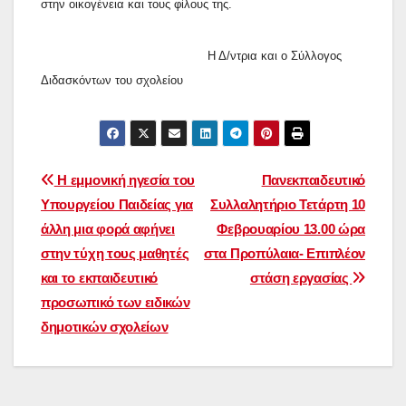
στην οικογένεια και τους φίλους της.
Η Δ/ντρια και ο Σύλλογος
Διδασκόντων του σχολείου
Πλοήγηση
Η εμμονική ηγεσία του
Πανεκπαιδευτικό
Υπουργείου Παιδείας για
Συλλαλητήριο Τετάρτη 10
άρθρων
άλλη μια φορά αφήνει
Φεβρουαρίου 13.00 ώρα
στην τύχη τους μαθητές
στα Προπύλαια- Επιπλέον
και το εκπαιδευτικό
στάση εργασίας
προσωπικό των ειδικών
δημοτικών σχολείων