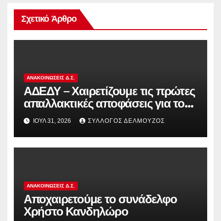
Σχετικό Άρθρο
ΑΝΑΚΟΙΝΏΣΕΙΣ Δ.Σ.
ΑΔΕΔΥ – Χαιρετίζουμε τις πρώτες
απαλλακτικές αποφάσεις για τους
διωκόμενους εκπαιδευτικούς που
ΙΟΎΛ 31, 2026
ΣΎΛΛΟΓΟΣ ΔΕΛΜΟΎΖΟΣ
συμμετείχαν στον αγώνα ενάντια
στην αντιδραστική αξιολόγηση!
ΑΝΑΚΟΙΝΏΣΕΙΣ Δ.Σ.
Αποχαιρετούμε το συνάδελφο
Χρήστο Κανδηλώρο