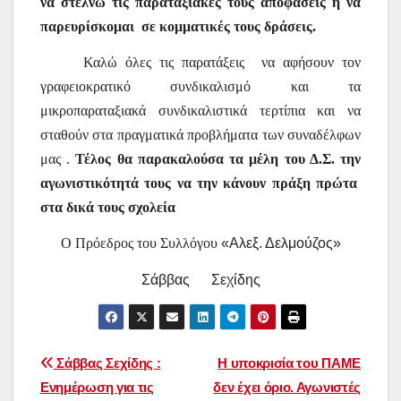
να στέλνω τις παραταξιακές τους αποφάσεις ή να
παρευρίσκομαι
σε κομματικές τους δράσεις.
Καλώ όλες τις παρατάξεις
να αφήσουν τον
γραφειοκρατικό συνδικαλισμό και τα
μικροπαραταξιακά συνδικαλιστικά τερτίπια και να
σταθούν στα πραγματικά προβλήματα των συναδέλφων
μας .
Τέλος
θα παρακαλούσα
τα μέλη του Δ.Σ. την
αγωνιστικότητά τους να την κάνουν πράξη πρώτα
στα δικά τους σχολεία
Ο Πρόεδρος του Συλλόγου
«Αλεξ. Δελμούζος»
Σάββας
Σεχίδης
Πλοήγηση
Σάββας Σεχίδης :
Η υποκρισία του ΠΑΜΕ
Ενημέρωση για τις
δεν έχει όριο. Αγωνιστές