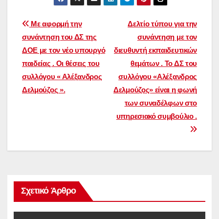
Πλοήγηση
Με αφορμή την
Δελτίο τύπου για την
συνάντηση του ΔΣ της
συνάντηση με τον
άρθρων
ΔΟΕ με τον νέο υπουργό
διευθυντή εκπαιδευτικών
παιδείας . Οι θέσεις του
θεμάτων . Το ΔΣ του
συλλόγου « Αλέξανδρος
συλλόγου «Αλέξανδρος
Δελμούζος ».
Δελμούζος» είναι η φωνή
των συναδέλφων στο
υπηρεσιακό συμβούλιο .
Σχετικό Άρθρο