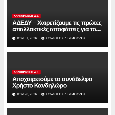
ΑΝΑΚΟΙΝΏΣΕΙΣ Δ.Σ.
ΑΔΕΔΥ – Χαιρετίζουμε τις πρώτες
απαλλακτικές αποφάσεις για τους
διωκόμενους εκπαιδευτικούς που
ΙΟΎΛ 31, 2026
ΣΎΛΛΟΓΟΣ ΔΕΛΜΟΎΖΟΣ
συμμετείχαν στον αγώνα ενάντια
στην αντιδραστική αξιολόγηση!
ΑΝΑΚΟΙΝΏΣΕΙΣ Δ.Σ.
Αποχαιρετούμε το συνάδελφο
Χρήστο Κανδηλώρο
ΙΟΎΛ 28, 2026
ΣΎΛΛΟΓΟΣ ΔΕΛΜΟΎΖΟΣ