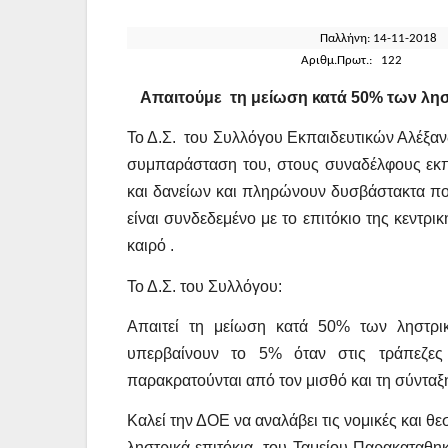
Παλλήνη: 
Αριθμ.Πρωτ.:
Απαιτούμε
τη μείωση κατά 50% των λη
Το Δ.Σ.
του Συλλόγου Εκπαιδευτικών Αλέξανδ
συμπαράσταση του, στους συναδέλφους εκπα
και δανείων και πληρώνουν δυσβάστακτα ποσ
είναι συνδεδεμένο με το επιτόκιο της κεντρι
καιρό .
Το Δ.Σ. του Συλλόγου:
Απαιτεί τη μείωση κατά 50% των ληστρι
υπερβαίνουν το 5% όταν στις τράπεζες 
παρακρατούνται από τον μισθό και τη σύνταξ
Καλεί την ΔΟΕ να αναλάβει τις νομικές και θ
ληστρικά επιτόκια
του Ταμείου Παρακαταθηκ