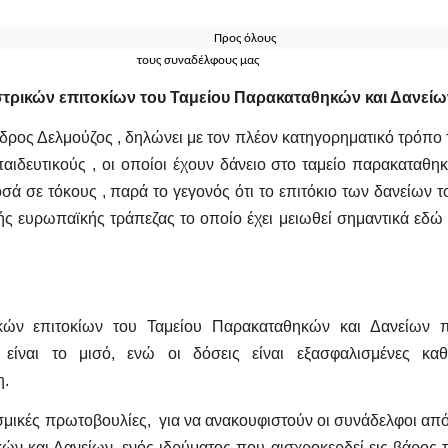
14-11-2018 Προς όλους
 122 τους συναδέλφους μας
στρικών επιτοκίων του Ταμείου Παρακαταθηκών και Δανείω
ρος Δελμούζος , δηλώνει με τον πλέον κατηγορηματικό τρόπο 
ιδευτικούς , οι οποίοι έχουν δάνειο στο ταμείο παρακαταθη
ά σε τόκους , παρά το γεγονός ότι το επιτόκιο των δανείων τ
κής ευρωπαϊκής τράπεζας το οποίο έχει μειωθεί σημαντικά εδώ 
κών επιτοκίων του Ταμείου Παρακαταθηκών και Δανείων 
είναι το μισό, ενώ οι δόσεις είναι εξασφαλισμένες κα
η.
εσμικές πρωτοβουλίες,
για να ανακουφιστούν οι συνάδελφοι από
ών και Δανείων, ενός ιδρύματος που αισχροκερδεί εις βάρος 