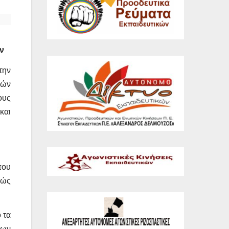
ν
την
κών
ους
και
που
θώς
 τα
των