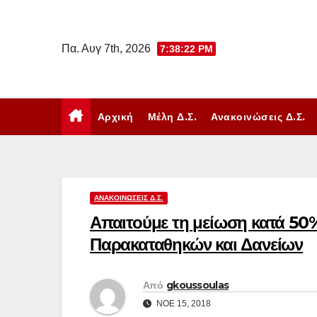
Μετάβαση
στο
Πα. Αυγ 7th, 2026
7:38:23 PM
περιεχόμενο
Αρχική
Μέλη Δ.Σ.
Ανακοινώσεις Δ.Σ.
ΑΝΑΚΟΙΝΏΣΕΙΣ Δ.Σ.
Απαιτούμε τη μείωση κατά 50%
Παρακαταθηκών και Δανείων
Από
gkoussoulas
ΝΟΈ 15, 2018