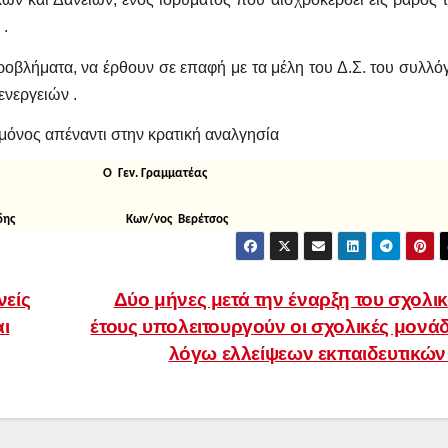
 .
οβλήματα, να έρθουν σε επαφή με τα μέλη του Δ.Σ. του συλλό
ενεργειών .
 μόνος απέναντι στην κρατική αναλγησία
ος Ο Γεν. Γραμματέας
εχίδης Κων/νος Βερέτσος
νείς
Δύο μήνες μετά την έναρξη του σχολι
αι
έτους υπολειτουργούν οι σχολικές μονά
λόγω ελλείψεων εκπαιδευτικώ