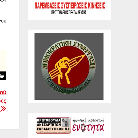
γου
κού
δες
ν