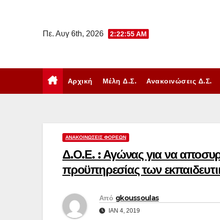
Μετάβαση
στο
Πε. Αυγ 6th, 2026
2:22:56 AM
περιεχόμενο
Αρχική
Μέλη Δ.Σ.
Ανακοινώσεις Δ.Σ.
ΑΝΑΚΟΙΝΏΣΕΙΣ ΦΟΡΈΩΝ
Δ.Ο.Ε. : Αγώνας για να αποσυ
προϋπηρεσίας των εκπαιδευτι
Από
gkoussoulas
ΙΑΝ 4, 2019