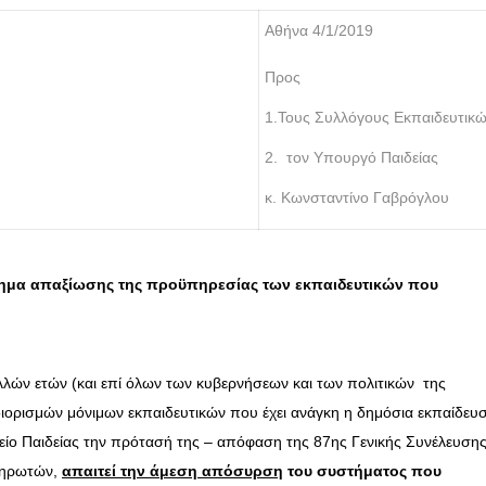
Αθήνα 4/1/2019
Προς
1.Τους Συλλόγους Εκπαιδευτικώ
2. τον Υπουργό Παιδείας
κ. Κωνσταντίνο Γαβρόγλου
τημα απαξίωσης της προϋπηρεσίας των εκπαιδευτικών που
λλών ετών (και επί όλων των κυβερνήσεων και των πολιτικών της
 διορισμών μόνιμων εκπαιδευτικών που έχει ανάγκη η δημόσια εκπαίδευ
είο Παιδείας την πρότασή της – απόφαση της 87ης Γενικής Συνέλευσης
ληρωτών,
απαιτεί την άμεση απόσυρση
του συστήματος που