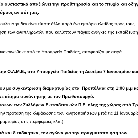
ίο ουσιαστικά απαξιώνει την προϋπηρεσία και το πτυχίο και οδηγ
 όρους ανισότητας.
ούλευση» δεν είναι τίποτε άλλο παρά ένα εμπόριο ελπίδας προς τους
όνηση των αναπληρωτών που καλύπτουν πάγιες ανάγκες της εκπαίδευσ
νακοινώθηκε από το Υπουργείο Παιδείας, αποφασίζουμε σειρά
ην Ο.Λ.Μ.Ε., στο Υπουργείο Παιδείας τη Δευτέρα 7 Ιανουαρίου κα
ου με συγκέντρωση διαμαρτυρίας στα Προπύλαια στη 1:00 μ.μ κ
με αίτημα συνάντησης με τον Πρωθυπουργό.
σεων των Συλλόγων Εκπαιδευτικών Π.Ε. όλης της χώρας από Τρ
 την πρόταση της κλιμάκωσης των κινητοποιήσεων μετά τις 11 Ιανουαρί
αρτυρίας στις περιφέρειες κλπ.).
ά και διεκδικητικά, τον αγώνα για την πραγματοποίηση των