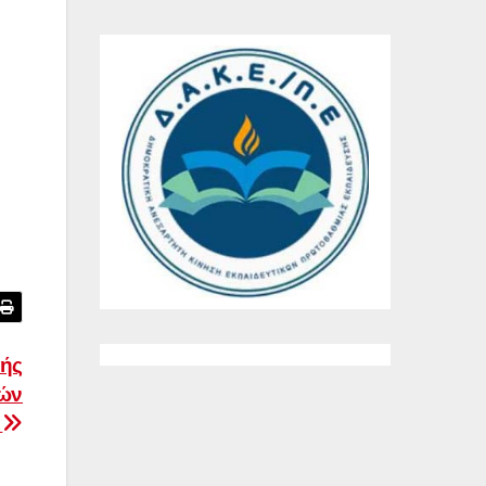
πής
ών
ν