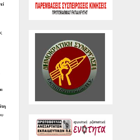
εί
ης
ι
αι
ίτη
ου