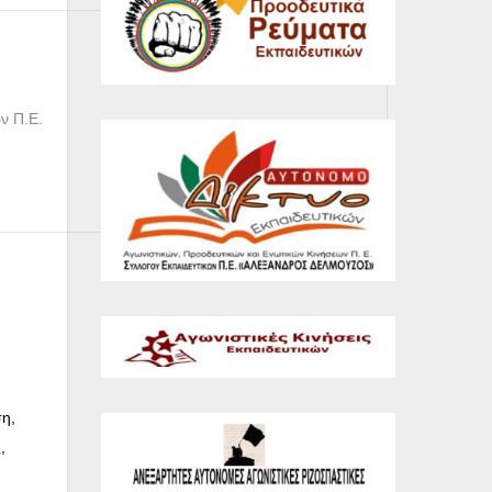
ν Π.Ε.
ση,
,