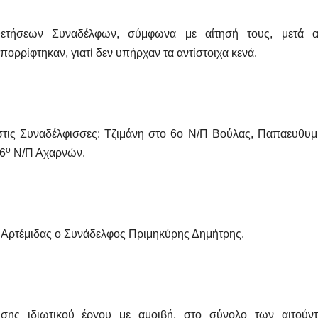
θετήσεων Συναδέλφων, σύμφωνα με αίτησή τους, μετά 
ορρίφτηκαν, γιατί δεν υπήρχαν τα αντίστοιχα κενά.
στις Συναδέλφισσες: Τζιμάνη στο 6ο Ν/Π Βούλας, Παπαευθυμ
ο
26
Ν/Π Αχαρνών.
 Αρτέμιδας ο Συνάδελφος Πριμηκύρης Δημήτρης.
σης ιδιωτικού έργου με αμοιβή, στο σύνολο των αιτούν