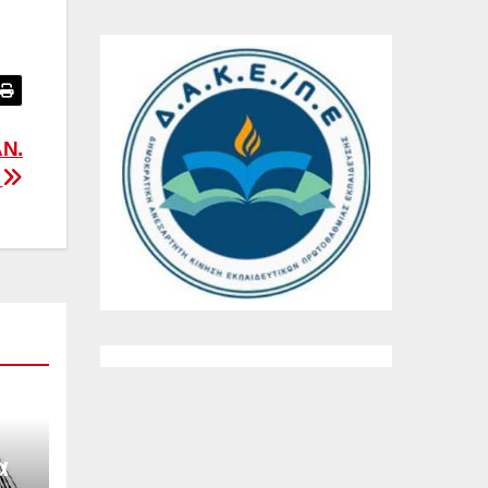
Ν.
Σ
α