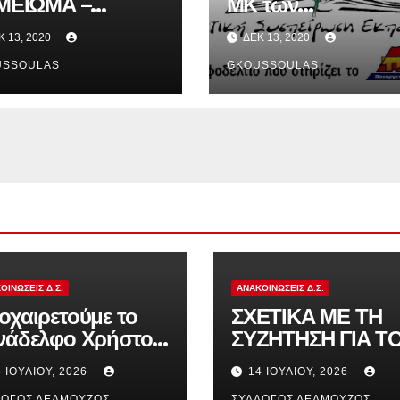
ΜΕΙΩΜΑ –
ΜΚ των
ΟΣΛΗΨΕΙΣ
αναπληρωτών
Κ 13, 2020
ΔΕΚ 13, 2020
ΑΠΛΗΡΩΤΩΝ ΣΕ
ΙΠΕΔΟ
USSOULAS
GKOUSSOULAS
ΕΥΘΥΝΣΕΩΝ!!! –
ΒΕΡΝΗΤΙΚΗ
ΤΡΟΠΗ ΓΙΑ
ΤΟΥΣ ΑΙΡΕΤΟΥΣ
ΟΙΝΏΣΕΙΣ Δ.Σ.
ΑΝΑΚΟΙΝΏΣΕΙΣ Δ.Σ.
οχαιρετούμε το
ΣΧΕΤΙΚΑ ΜΕ ΤΗ
νάδελφο Χρήστο
ΣΥΖΗΤΗΣΗ ΓΙΑ Τ
νδηλώρο
ΑΝΑΠΛΗΡΩΤΕΣ Κ
 ΙΟΥΛΊΟΥ, 2026
14 ΙΟΥΛΊΟΥ, 2026
ΤΗΝ ΠΑΡΑΠΟΜΠ
ΛΟΓΟΣ ΔΕΛΜΟΎΖΟΣ
ΣΎΛΛΟΓΟΣ ΔΕΛΜΟΎΖΟΣ