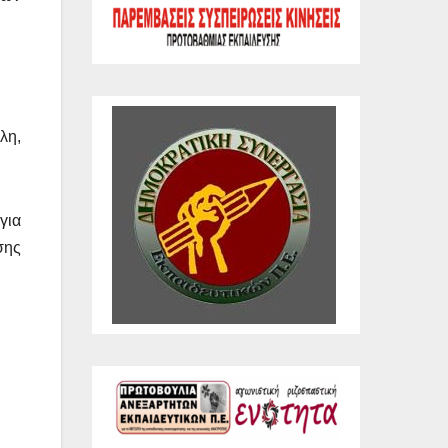
λη,
για
σης