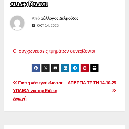
συνεχίζονται
Από
Σύλλογος Δελμούζος
ΟΚΤ 14, 2025
Οι συγχωνεύσεις τμημάτων συνεχίζονται
Πλοήγηση
Για τη νέα εγκύκλιο του
ΑΠΕΡΓΙΑ ΤΡΙΤΗ 14-10-25
ΥΠΑΙΘΑ για την Ειδική
άρθρων
Αγωγή