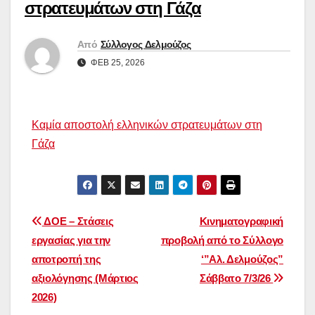
στρατευμάτων στη Γάζα
Από
Σύλλογος Δελμούζος
ΦΕΒ 25, 2026
Καμία αποστολή ελληνικών στρατευμάτων στη
Γάζα
Πλοήγηση
ΔΟΕ – Στάσεις
Κινηματογραφική
εργασίας για την
προβολή από το Σύλλογο
άρθρων
αποτροπή της
‘”Αλ. Δελμούζος”
αξιολόγησης (Μάρτιος
Σάββατο 7/3/26
2026)