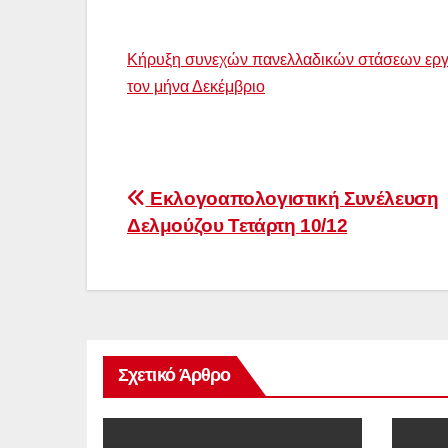
Κήρυξη συνεχών πανελλαδικών στάσεων εργα
τον μήνα Δεκέμβριο
Πλοήγηση
Εκλογοαπολογιστική Συνέλευση
Δελμούζου Τετάρτη 10/12
άρθρων
Σχετικό Άρθρο