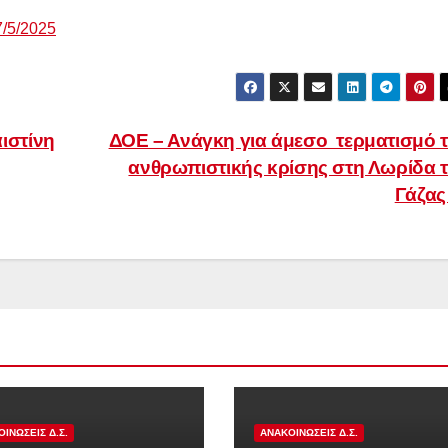
/5/2025
ιστίνη
ΔΟΕ – Ανάγκη για άμεσο τερματισμό 
ανθρωπιστικής κρίσης στη Λωρίδα 
Γάζα
ΙΝΏΣΕΙΣ Δ.Σ.
ΑΝΑΚΟΙΝΏΣΕΙΣ Δ.Σ.