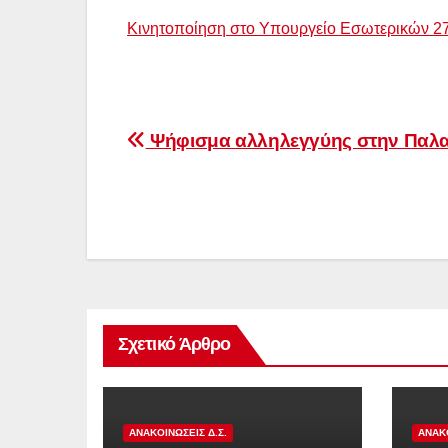
Κινητοποίηση στο Υπουργείο Εσωτερικών 27
Πλοήγηση
Ψήφισμα αλληλεγγύης στην Παλα
άρθρων
Σχετικό Άρθρο
ΑΝΑΚΟΙΝΏΣΕΙΣ Δ.Σ.
ΑΝΑΚΟ