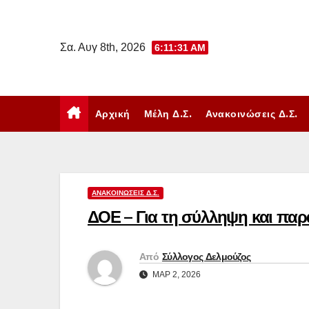
Μετάβαση
στο
Σα. Αυγ 8th, 2026
6:11:31 AM
περιεχόμενο
Αρχική
Μέλη Δ.Σ.
Ανακοινώσεις Δ.Σ.
ΑΝΑΚΟΙΝΏΣΕΙΣ Δ.Σ.
ΔΟΕ – Για τη σύλληψη και παρ
Από
Σύλλογος Δελμούζος
ΜΑΡ 2, 2026