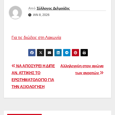
Από
Σύλλογος Δελμούζος
ΙΑΝ 8, 2026
Για τις διώξεις στη Λακωνία
Πλοήγηση
ΝΑ ΑΠΟΣΥΡΕΙ Η ΔΙΠΕ
Αλληλεγγύη στον αγώνα
ΑΝ. ΑΤΤΙΚΗΣ ΤΟ
των αγροτών
άρθρων
ΕΡΩΤΗΜΑΤΟΛΟΓΙΟ ΓΙΑ
ΤΗΝ ΑΞΙΟΛΟΓΗΣΗ