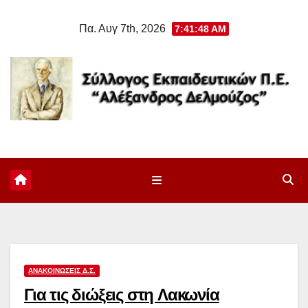
Μετάβαση
Πα. Αυγ 7th, 2026
7:41:49 AM
στο
περιεχόμενο
ΑΝΑΚΟΙΝΏΣΕΙΣ Δ.Σ.
Για τις διώξεις στη Λακωνία